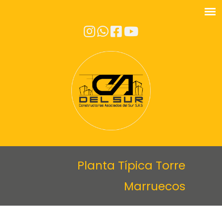
Planta Típica Torre
Marruecos